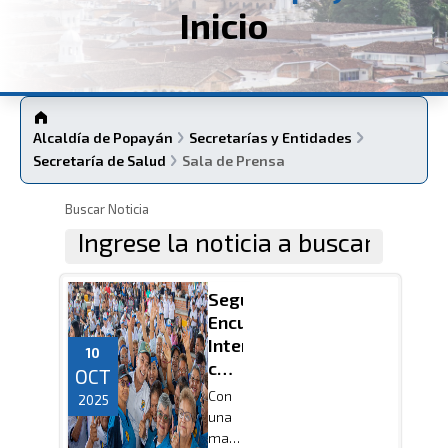
Inicio
Alcaldía de Popayán
Secretarías y Entidades
Secretaría de Salud
Sala de Prensa
Buscar Noticia
Segundo
Encuentro
Intergeneracional
10
conmemoró
OCT
el
Con
2025
Día
una
de
masiva