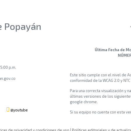
de Popayán
Última Fecha de Mo
NÚMERO
 5:00 p.m.
Este sitio cumple con el nivel de 
n.gov.co
conformidad de la WCAG 2.0 y NTC
Para una correcta visualización y n
últimas versiones de los siguiente
google chrome.
@youtube
Si su equipo no cuenta con esta vers
ticas de privacidad y condiciones de uso
|
Políticas editoriales y de actualiz