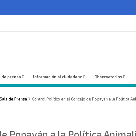
a de prensa
Información al ciudadano
Observatorios
Sala de Prensa
Control Político en el Concejo de Popayán a la Política An
de Popayán a la Política Animal