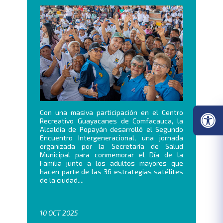
Con una masiva participación en el Centro
Recreativo Guayacanes de Comfacauca, la
Alcaldía de Popayán desarrolló el Segundo
Encuentro Intergeneracional, una jornada
organizada por la Secretaría de Salud
Municipal para conmemorar el Día de la
Familia junto a los adultos mayores que
hacen parte de las 36 estrategias satélites
de la ciudad....
10 OCT 2025