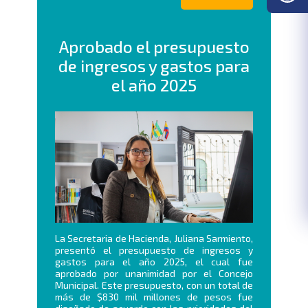
Aprobado el presupuesto
de ingresos y gastos para
el año 2025
La Secretaria de Hacienda, Juliana Sarmiento,
presentó el presupuesto de ingresos y
gastos para el año 2025, el cual fue
aprobado por unanimidad por el Concejo
Municipal. Este presupuesto, con un total de
más de $830 mil millones de pesos fue