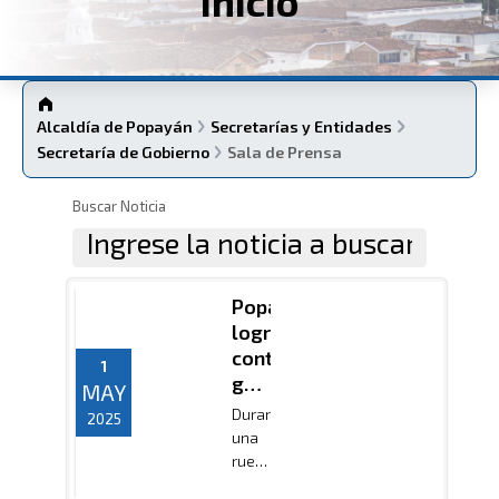
Inicio
Alcaldía de Popayán
Secretarías y Entidades
Secretaría de Gobierno
Sala de Prensa
Buscar Noticia
Popayán
logra
contundente
1
golpe
MAY
a la
Durante
2025
delincuencia
una
con
rueda
la
de