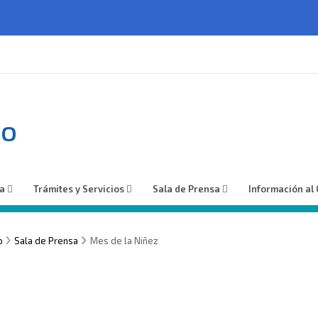
no
ía
Trámites y Servicios
Sala de Prensa
Información al
o
Sala de Prensa
Mes de la Niñez