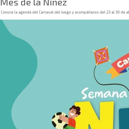
Mes de la Niñez
Conoce la agenda del Carnaval del Juego y acompáñanos del 23 al 30 de abri