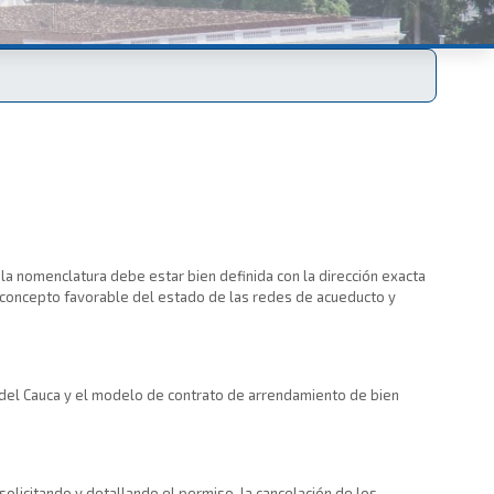
 la nomenclatura debe estar bien definida con la dirección exacta
tar concepto favorable del estado de las redes de acueducto y
o del Cauca y el modelo de contrato de arrendamiento de bien
solicitando y detallando el permiso, la cancelación de los