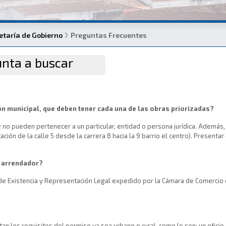
etaría de Gobierno
Preguntas Frecuentes
ón municipal, que deben tener cada una de las obras priorizadas?
ue no pueden pertenecer a un particular, entidad o persona jurídica. Además,
ación de la calle 5 desde la carrera 8 hacia la 9 barrio el centro). Presen
e arrendador?
do de Existencia y Representación Legal expedido por la Cámara de Comerci
an los requisitos del permiso ya sea urbano o rural, como lo son: un oficio 