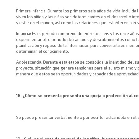
Primera infancia: Durante los primeros seis años de vida, incluid
viven los niños y las niñas son determinantes en el desarrollo integ
y estar en el mundo, así como las relaciones que establecen con s
Infancia: Es el periodo comprendido entre los seis y los once año
experimentar otro periodo de cambios y descubrimientos como lo e
planificación y repaso de la información para convertirla en memor
determinan el conocimiento.
Adolescencia: Durante esta etapa se consolida la identidad del su
proyecte, situación que genera tensiones para el sujeto mismo y p
manera que estos sean oportunidades y capacidades aprovechadas
16. ¿Cómo se presenta presenta una queja a protección al 
Se puede presentar verbalmente o por escrito radicándola en el a
17. ¿Cuál es el ente de control de las rifas, juegos y espectá