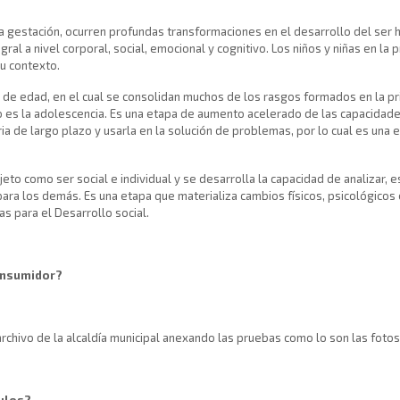
a la gestación, ocurren profundas transformaciones en el desarrollo del se
ral a nivel corporal, social, emocional y cognitivo. Los niños y niñas en la 
u contexto.
s de edad, en el cual se consolidan muchos de los rasgos formados en la pr
s la adolescencia. Es una etapa de aumento acelerado de las capacidades d
ia de largo plazo y usarla en la solución de problemas, por lo cual es una 
jeto como ser social e individual y se desarrolla la capacidad de analizar,
ara los demás. Es una etapa que materializa cambios físicos, psicológicos 
 para el Desarrollo social.
consumidor?
rchivo de la alcaldía municipal anexando las pruebas como lo son las fotos
culos?