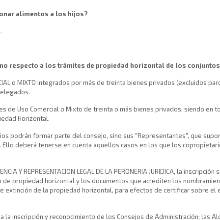
onar alimentos a los hijos?
.
erno respecto a los trámites de propiedad horizontal de los conjunto
RCIAL o MIXTO integrados por más de treinta bienes privados (excluidos pa
delegados.
es de Uso Comercial o Mixto de treinta o más bienes privados, siendo en to
iedad Horizontal.
arios podrán formar parte del consejo, sino sus "Representantes", que sup
 Ello deberá tenerse en cuenta aquellos casos en los que los copropietari
TENCIA Y REPRESENTACION LEGAL DE LA PERONERIA JURIDICA, la inscripción se
en de propiedad horizontal y los documentos que acrediten los nombramien
de extinción de la propiedad horizontal, para efectos de certificar sobre el 
ria la inscripción y reconocimiento de los Consejos de Administración; las Al