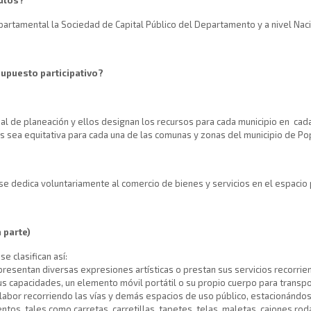
epartamental la Sociedad de Capital Público del Departamento y a nivel Nacio
upuesto participativo?
 de planeación y ellos designan los recursos para cada municipio en cada
sos sea equitativa para cada una de las comunas y zonas del municipio de Po
e dedica voluntariamente al comercio de bienes y servicios en el espacio
 parte)
 clasifican así:
resentan diversas expresiones artísticas o prestan sus servicios recorrie
s capacidades, un elemento móvil portátil o su propio cuerpo para transpo
abor recorriendo las vías y demás espacios de uso público, estacionándose 
ntos, tales como carretas, carretillas, tapetes, telas, maletas, cajones ro