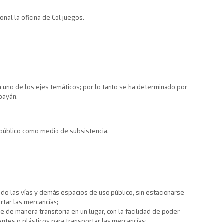
nal la oficina de Col juegos.
 uno de los ejes temáticos; por lo tanto se ha determinado por
payán.
 público como medio de subsistencia.
ndo las vías y demás espacios de uso público, sin estacionarse
rtar las mercancías;
de manera transitoria en un lugar, con la facilidad de poder
dantes o plásticos para transportar las mercancías;