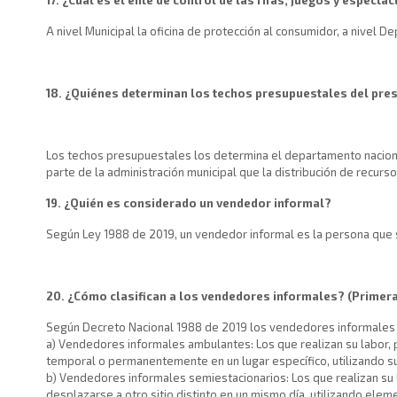
A nivel Municipal la oficina de protección al consumidor, a nivel D
18. ¿Quiénes determinan los techos presupuestales del pres
Los techos presupuestales los determina el departamento nacional
parte de la administración municipal que la distribución de recur
19. ¿Quién es considerado un vendedor informal?
Según Ley 1988 de 2019, un vendedor informal es la persona que s
20. ¿Cómo clasifican a los vendedores informales? (Primera
Según Decreto Nacional 1988 de 2019 los vendedores informales se
a) Vendedores informales ambulantes: Los que realizan su labor, p
temporal o permanentemente en un lugar específico, utilizando su
b) Vendedores informales semiestacionarios: Los que realizan su l
desplazarse a otro sitio distinto en un mismo día, utilizando eleme