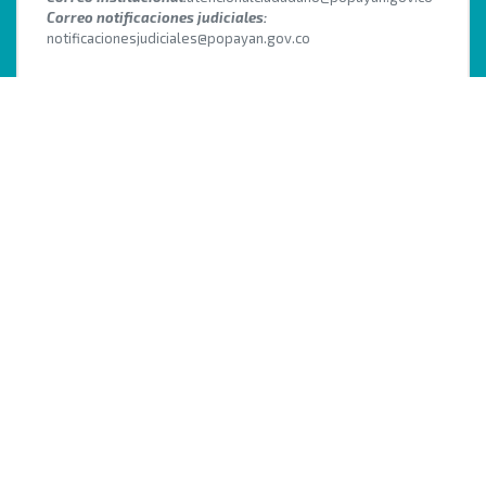
Correo notificaciones judiciales:
notificacionesjudiciales@popayan.gov.co
@Facebook
@Instagram
@youtube
Última Fecha de Modificación:
8/9/2026, 9:34:15 AM
NÚMERO DE VISITAS:
678059
Este sitio cumple con el nivel de Accesibilidad Web A según
los requisitos de conformidad de la WCAG 2.0 y NTC 5854.
Para una correcta visualización y navegación en el sitio, se