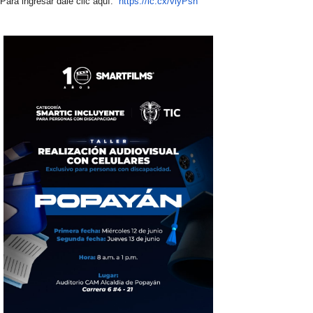
Para ingresar dale clic aquí:
https://lc.cx/viyPsh