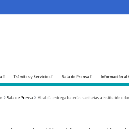
ía
Trámites y Servicios
Sala de Prensa
Información al
ón
Sala de Prensa
Alcaldía entrega baterías sanitarias a institución ed