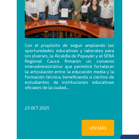
Con el propósito de seguir ampliando las
oportunidades educativas y laborales para
los jóvenes, la Alcaldía de Popayán y el SENA
Regional Cauca firmaron un convenio
interadministrativo que permitirá fortalecer
la articulación entre la educación media y la
formación técnica, beneficiando a cientos de
estudiantes de instituciones educativas
oficiales de la ciudad....
23 OCT 2025
VER MÁS