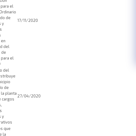
ción
 para el
Ordinario
ado de
17/11/2020
 y
s
s
, en
d del
o de
 para el
0
o del
istribuye
icipio
do de
la planta
27/04/2020
e cargos
,
s
 y
rativos
os que
e la