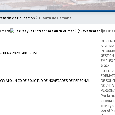
retaría de Educación
Planta de Personal
ombre
Descrip
DILIGENC
SISTEMA
INFORMA
IRCULAR 20201700136351
GESTIÓN
EMPLEO 
SIGEP
F-GEI-17
FORMATO
ORMATO ÚNICO DE SOLICITUD DE NOVEDADES DE PERSONAL
DE SOLIC
NOVEDAD
PERSON
Por la cu
adopta e
cronogra
por el Mi