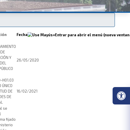
ción
Fecha
IAMIENTO
 DE
CIÓN Y
26/05/2020
 DEL
PÚBLICO
0-H01.03
 ÚNICO
ITUD DE
16/02/2021
ES DE
AL
al se
l
ma fijado
nisterio