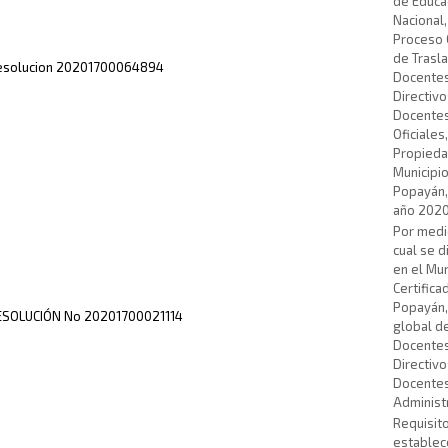
de Educa
Nacional,
Proceso 
de Trasl
esolucion 20201700064894
Docentes
Directivo
Docente
Oficiales
Propieda
Municipi
Popayán,
año 202
Por medi
cual se d
en el Mun
Certifica
Popayán, 
ESOLUCIÓN No 20201700021114
global d
Docentes
Directivo
Docentes
Administ
Requisit
establec