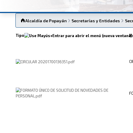
Alcaldía de Popayán
Secretarías y Entidades
Sec
Tipo
N
C
F