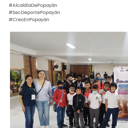
#AlcaldíaDePopayán
#SecDeportePopayán
#CreoEnPopayán