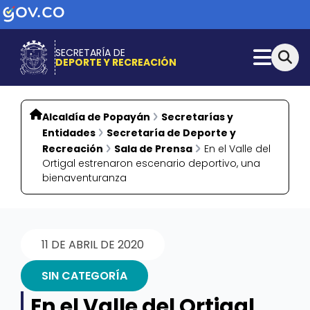
SECRETARÍA DE
DEPORTE Y RECREACIÓN
Alcaldía de Popayán
Secretarías y
Entidades
Secretaría de Deporte y
Recreación
Sala de Prensa
En el Valle del
Ortigal estrenaron escenario deportivo, una
bienaventuranza
11 DE ABRIL DE 2020
SIN CATEGORÍA
En el Valle del Ortigal