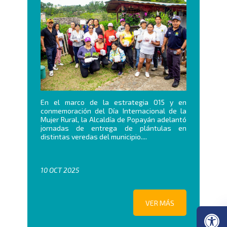
En el marco de la estrategia O15 y en
conmemoración del Día Internacional de la
Mujer Rural, la Alcaldía de Popayán adelantó
jornadas de entrega de plántulas en
distintas veredas del municipio....
10 OCT 2025
VER MÁS