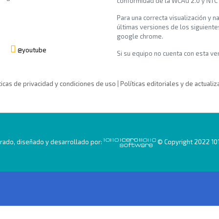
conformidad de la WCAG 2.0 y NTC
Para una correcta visualización y n
últimas versiones de los siguiente
google chrome.
@youtube
Si su equipo no cuenta con esta vers
ticas de privacidad y condiciones de uso
|
Políticas editoriales y de actualiz
ado, diseñado y desarrollado por:
© Copyright 2022 101