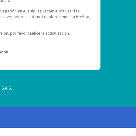
 5854.
avegación en el sitio, se recomienda usar las
s navegadores: Internet explorer, mozilla fireFox,
ión, por favor realice la actualización.
ación
 S.A.S.