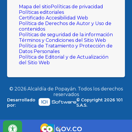
Mapa del sitio
Políticas de privacidad
Políticas editoriales
Certificado Accesibilidad Web
Política de Derechos de Autor y Uso de
contenidos
Políticas de seguridad de la información
Términos y Condiciones del Sitio Web
Política de Tratamiento y Protección de
Datos Personales
Política de Editorial y de Actualización
del Sitio Web
©
2026
Alcaldía de Popayán. Todos los derechos
reservados
Desarrollado
© Copyright
2026
101
por:
S.A.S.