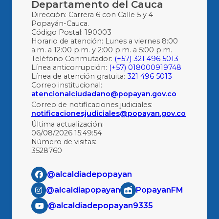
Departamento del Cauca
Dirección: Carrera 6 con Calle 5 y 4
Popayán-Cauca.
Código Postal: 190003
Horario de atención: Lunes a viernes 8:00
a.m. a 12:00 p.m. y 2:00 p.m. a 5:00 p.m.
Teléfono Conmutador:
(+57) 321 496 5013
Línea anticorrupción:
(+57) 018000919748
Línea de atención gratuita:
321 496 5013
Correo institucional:
atencionalciudadano@popayan.gov.co
Correo de notificaciones judiciales:
notificacionesjudiciales@popayan.gov.co
Última actualización:
06/08/2026 15:49:54
Número de visitas:
3528760
@alcaldiadepopayan
@alcaldiapopayan
PopayanFM
@alcaldiadepopayan9335