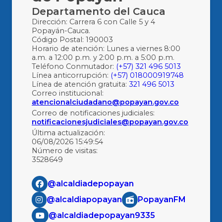
Departamento del Cauca
Dirección: Carrera 6 con Calle 5 y 4
Popayán-Cauca.
Código Postal: 190003
Horario de atención: Lunes a viernes 8:00
a.m. a 12:00 p.m. y 2:00 p.m. a 5:00 p.m.
Teléfono Conmutador:
(+57) 321 496 5013
Línea anticorrupción:
(+57) 018000919748
Línea de atención gratuita:
321 496 5013
Correo institucional:
atencionalciudadano@popayan.gov.co
Correo de notificaciones judiciales:
notificacionesjudiciales@popayan.gov.co
Última actualización:
06/08/2026 15:49:54
Número de visitas:
3528649
@alcaldiadepopayan
@alcaldiapopayan
PopayanFM
@alcaldiadepopayan9335