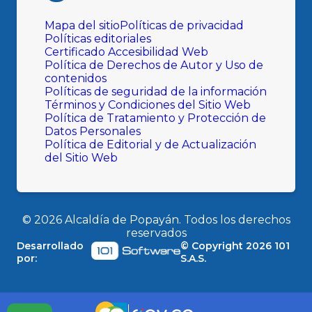
Mapa del sitio
Políticas de privacidad
Políticas editoriales
Certificado Accesibilidad Web
Política de Derechos de Autor y Uso de
contenidos
Políticas de seguridad de la información
Términos y Condiciones del Sitio Web
Política de Tratamiento y Protección de
Datos Personales
Política de Editorial y de Actualización
del Sitio Web
©
2026
Alcaldía de Popayán. Todos los derechos
reservados
Desarrollado
© Copyright
2026
101
por:
S.A.S.