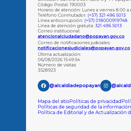
Código Postal: 190003
Horario de atención: Lunes a viernes 8:00 a.
Teléfono Conmutador:
(+57) 321 496 5013
Línea anticorrupción:
(+57) 018000919748
Línea de atención gratuita:
321 496 5013
Correo institucional:
atencionalciudadano@popayan.gov.co
Correo de notificaciones judiciales:
notificacionesjudiciales@popayan.gov.co
Última actualización:
06/08/2026 15:49:54
Número de visitas:
3528923
@alcaldiadepopayan
@alcald
Mapa del sitio
Políticas de privacidad
Polí
Políticas de seguridad de la información
Política de Editorial y de Actualización 