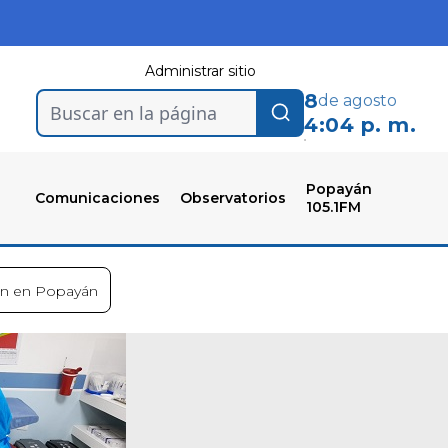
Administrar sitio
8
de agosto
Buscar en la página
4:04 p. m.
Popayán
Comunicaciones
Observatorios
105.1FM
ón en Popayán