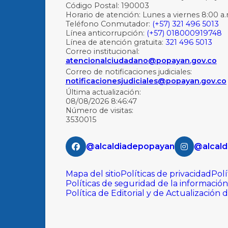
Código Postal: 190003
Horario de atención: Lunes a viernes 8:00 a.
Teléfono Conmutador:
(+57) 321 496 5013
Línea anticorrupción:
(+57) 018000919748
Línea de atención gratuita:
321 496 5013
Correo institucional:
atencionalciudadano@popayan.gov.co
Correo de notificaciones judiciales:
notificacionesjudiciales@popayan.gov.co
Última actualización:
08/08/2026 8:46:47
Número de visitas:
3530015
@alcaldiadepopayan
@alcald
Mapa del sitio
Políticas de privacidad
Polí
Políticas de seguridad de la información
Política de Editorial y de Actualización 