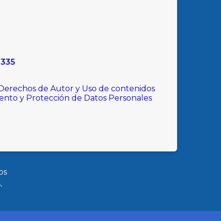
9335
 Derechos de Autor y Uso de contenidos
iento y Protección de Datos Personales
os
.