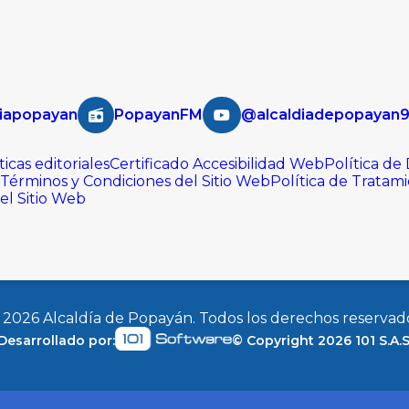
iapopayan
PopayanFM
@alcaldiadepopayan
ticas editoriales
Certificado Accesibilidad Web
Política de
Términos y Condiciones del Sitio Web
Política de Tratam
del Sitio Web
©
2026
Alcaldía de Popayán. Todos los derechos reservad
Desarrollado por:
© Copyright
2026
101 S.A.S