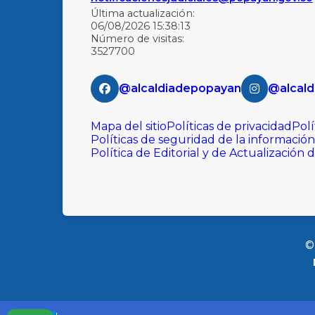
Última actualización:
06/08/2026 15:38:13
Número de visitas:
3527700
@alcaldiadepopayan
@alcald
Mapa del sitio
Políticas de privacidad
Polí
Políticas de seguridad de la información
Política de Editorial y de Actualización 