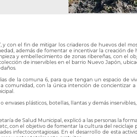
y con el fin de mitigar los criaderos de huevos del mo
medad, además de fomentar e incentivar la creación de h
pieza y embellecimiento de zonas ribereñas, con el obj
recolección de inservibles en el barrio Nuevo Japón, ub
edaños.
ilias de la comuna 6, para que tengan un espacio de vi
 comunidad, con la única intención de concientizar a la
cipal.
do envases plásticos, botellas, llantas y demás inservib
etaría de Salud Municipal, explicó a las personas la form
, etc, con el objetivo de fomentar la cultura del reciclaje
des infectocontagiosas. En el desarrollo de esta activida