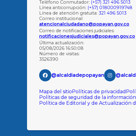
Teléfono Conmutador:
(+57) 321 496 5013
Línea anticorrupción:
(+57) 018000919748
Línea de atención gratuita:
321 496 5013
Correo institucional:
atencionalciudadano@popayan.gov.co
Correo de notificaciones judiciales:
notificacionesjudiciales@popayan.gov.co
Última actualización:
05/08/2026 16:50:08
Número de visitas:
3526390
@alcaldiadepopayan
@alcald
Mapa del sitio
Políticas de privacidad
Polí
Políticas de seguridad de la información
Política de Editorial y de Actualización 