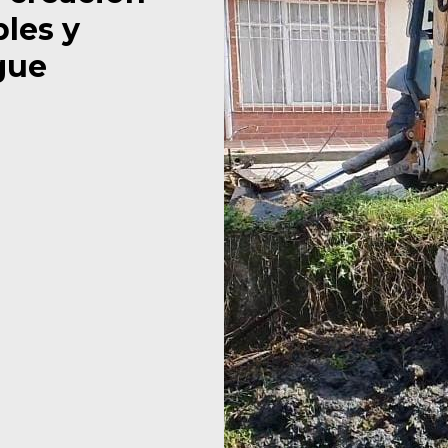
les y
gue