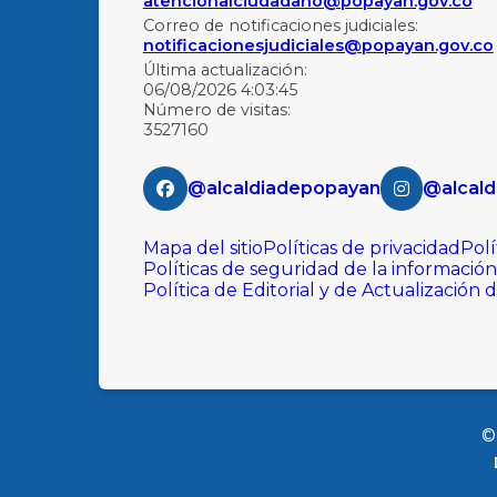
atencionalciudadano@popayan.gov.co
Correo de notificaciones judiciales:
notificacionesjudiciales@popayan.gov.co
Última actualización:
06/08/2026 4:03:45
Número de visitas:
3527160
@alcaldiadepopayan
@alcald
Mapa del sitio
Políticas de privacidad
Polí
Políticas de seguridad de la información
Política de Editorial y de Actualización 