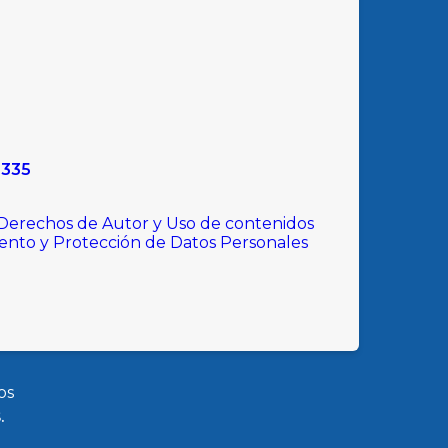
9335
 Derechos de Autor y Uso de contenidos
iento y Protección de Datos Personales
os
.