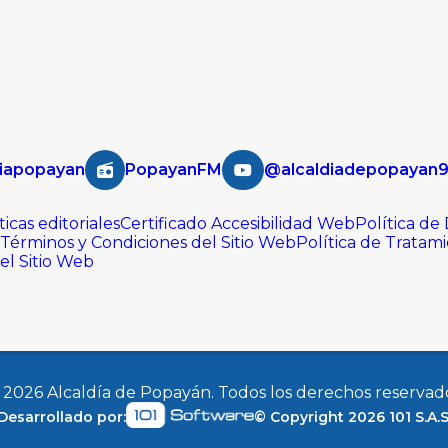
iapopayan
PopayanFM
@alcaldiadepopayan
ticas editoriales
Certificado Accesibilidad Web
Política de
Términos y Condiciones del Sitio Web
Política de Tratam
del Sitio Web
©
2026
Alcaldía de Popayán. Todos los derechos reservad
Desarrollado por:
© Copyright
2026
101 S.A.S