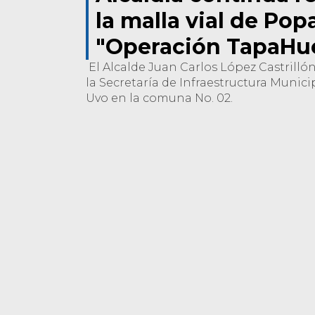
la malla vial de Pop
"Operación TapaHu
El Alcalde Juan Carlos López Castrillón
la Secretaría de Infraestructura Municipa
Uvo en la comuna No. 02.