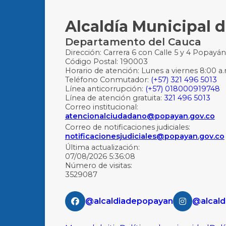
Alcaldía Municipal 
Departamento del Cauca
Dirección: Carrera 6 con Calle 5 y 4 Popayá
Código Postal: 190003
Horario de atención: Lunes a viernes 8:00 a.
Teléfono Conmutador:
(+57) 321 496 5013
Línea anticorrupción:
(+57) 018000919748
Línea de atención gratuita:
321 496 5013
Correo institucional:
atencionalciudadano@popayan.gov.co
Correo de notificaciones judiciales:
notificacionesjudiciales@popayan.gov.co
Última actualización:
07/08/2026 5:36:08
Número de visitas:
3529087
@alcaldiadepopayan
@alcald