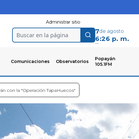
Administrar sitio
7
de agosto
Buscar en la página
6:26 p. m.
Popayán
Comunicaciones
Observatorios
105.1FM
ayán con la "Operación TapaHuecos"