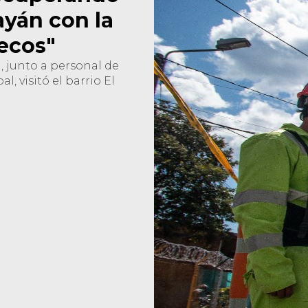
ayán con la
ecos"
, junto a personal de
l, visitó el barrio El