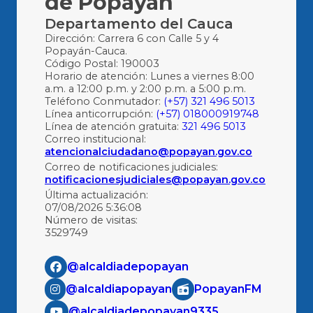
de Popayán
Departamento del Cauca
Dirección: Carrera 6 con Calle 5 y 4
Popayán-Cauca.
Código Postal: 190003
Horario de atención: Lunes a viernes 8:00
a.m. a 12:00 p.m. y 2:00 p.m. a 5:00 p.m.
Teléfono Conmutador:
(+57) 321 496 5013
Línea anticorrupción:
(+57) 018000919748
Línea de atención gratuita:
321 496 5013
Correo institucional:
atencionalciudadano@popayan.gov.co
Correo de notificaciones judiciales:
notificacionesjudiciales@popayan.gov.co
Última actualización:
07/08/2026 5:36:08
Número de visitas:
3529749
@alcaldiadepopayan
@alcaldiapopayan
PopayanFM
@alcaldiadepopayan9335