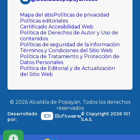
Mapa del sitio
Políticas de privacidad
Políticas editoriales
Certificado Accesibilidad Web
Política de Derechos de Autor y Uso de
contenidos
Políticas de seguridad de la información
Términos y Condiciones del Sitio Web
Política de Tratamiento y Protección de
Datos Personales
Política de Editorial y de Actualización
del Sitio Web
©
2026
Alcaldía de Popayán. Todos los derechos
reservados
Desarrollado
© Copyright
2026
101
por:
S.A.S.