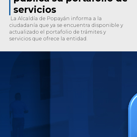
servicios
La Alcaldía de Popayán informa a la
ciudadanía que ya se encuentra disponible y
actualizado el portafolio de trámites y
servicios que ofrece la entidad.