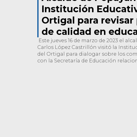
Institución Educativ
Ortigal para revisar
de calidad en educ
Este jueves 16 de marzo de 2023 el alc
Carlos López Castrillón visitó la Instit
del Ortigal para dialogar sobre los c
con la Secretaría de Educación relaci
conectividad, infraestructura, PAE, con
entre otros aspectos importantes para 
bienestar de los niños, niñas y adolesc
estas aulas