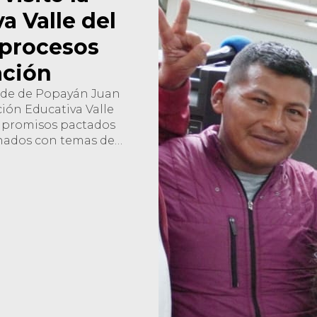
a Valle del
 procesos
ación
alde de Popayán Juan
ución Educativa Valle
ompromisos pactados
onados con temas de
vivencia, seguridad,
garantizar el
entes que asisten a