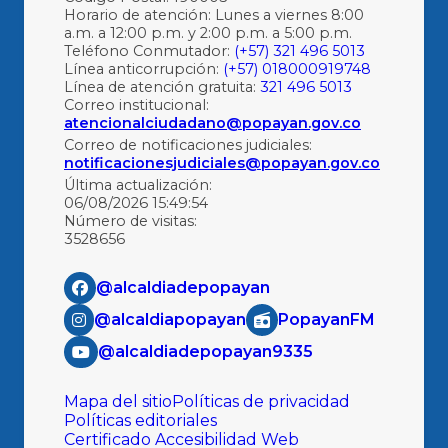
Horario de atención: Lunes a viernes 8:00
a.m. a 12:00 p.m. y 2:00 p.m. a 5:00 p.m.
Teléfono Conmutador:
(+57) 321 496 5013
Línea anticorrupción:
(+57) 018000919748
Línea de atención gratuita:
321 496 5013
Correo institucional:
atencionalciudadano@popayan.gov.co
Correo de notificaciones judiciales:
notificacionesjudiciales@popayan.gov.co
Última actualización:
06/08/2026 15:49:54
Número de visitas:
3528656
@alcaldiadepopayan
@alcaldiapopayan
PopayanFM
@alcaldiadepopayan9335
Mapa del sitio
Políticas de privacidad
Políticas editoriales
Certificado Accesibilidad Web