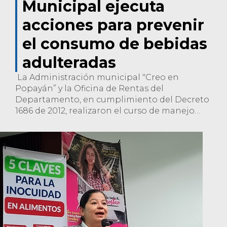
Municipal ejecuta
acciones para prevenir
el consumo de bebidas
adulteradas
La Administración municipal "Creo en
Popayán” y la Oficina de Rentas del
Departamento, en cumplimiento del Decreto
1686 de 2012, realizaron el curso de manejo
adecuado de bebidas alcohólicas, que contó
con la participación de más de 150
propietarios y bartender.