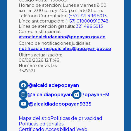
Código Postal: 190003
Horario de atención: Lunes a viernes 8:00
a.m. a 12:00 p.m. y 2:00 p.m. a 5:00 p.m.
Teléfono Conmutador:
(+57) 321 496 5013
Línea anticorrupción:
(+57) 018000919748
Línea de atención gratuita:
321 496 5013
Correo institucional:
atencionalciudadano@popayan.gov.co
Correo de notificaciones judiciales:
notificacionesjudiciales@popayan.gov.co
Última actualización:
06/08/2026 12:11:46
Número de visitas:
3527421
@alcaldiadepopayan
@alcaldiapopayan
PopayanFM
@alcaldiadepopayan9335
Mapa del sitio
Políticas de privacidad
Políticas editoriales
Certificado Accesibilidad Web