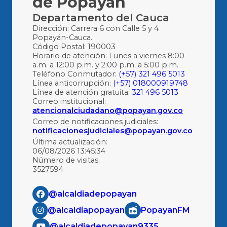
de Popayán
Departamento del Cauca
Dirección: Carrera 6 con Calle 5 y 4
Popayán-Cauca.
Código Postal: 190003
Horario de atención: Lunes a viernes 8:00
a.m. a 12:00 p.m. y 2:00 p.m. a 5:00 p.m.
Teléfono Conmutador:
(+57) 321 496 5013
Línea anticorrupción:
(+57) 018000919748
Línea de atención gratuita:
321 496 5013
Correo institucional:
atencionalciudadano@popayan.gov.co
Correo de notificaciones judiciales:
notificacionesjudiciales@popayan.gov.co
Última actualización:
06/08/2026 13:45:34
Número de visitas:
3527594
@alcaldiadepopayan
@alcaldiapopayan
PopayanFM
@alcaldiadepopayan9335