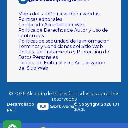
Mapa del sitio
Políticas de privacidad
Políticas editoriales
Certificado Accesibilidad Web
Política de Derechos de Autor y Uso de
contenidos
Políticas de seguridad de la información
Términos y Condiciones del Sitio Web
Política de Tratamiento y Protección de
Datos Personales
Política de Editorial y de Actualización
del Sitio Web
©
2026
Alcaldía de Popayán. Todos los derechos
reservados
Desarrollado
© Copyright
2026
101
por:
S.A.S.