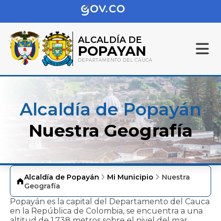
ALCALDÍA DE
POPAYAN
DEPARTAMENTO DEL CAUCA
Alcaldía de Popayán
Nuestra Geografía
Alcaldía de Popayán
Mi Municipio
Nuestra
Geografía
​Popayán es la capital del Departamento del Cauca
en la República de Colombia, se encuentra a una
altitud de 1.738 metros sobre el nivel del mar,