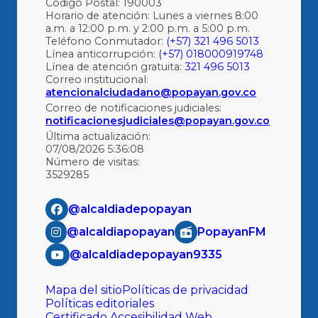
Código Postal: 190003
Horario de atención: Lunes a viernes 8:00
a.m. a 12:00 p.m. y 2:00 p.m. a 5:00 p.m.
Teléfono Conmutador:
(+57) 321 496 5013
Línea anticorrupción:
(+57) 018000919748
Línea de atención gratuita:
321 496 5013
Correo institucional:
atencionalciudadano@popayan.gov.co
Correo de notificaciones judiciales:
notificacionesjudiciales@popayan.gov.co
Última actualización:
07/08/2026 5:36:08
Número de visitas:
3529285
@alcaldiadepopayan
@alcaldiapopayan
PopayanFM
@alcaldiadepopayan9335
Mapa del sitio
Políticas de privacidad
Políticas editoriales
Certificado Accesibilidad Web