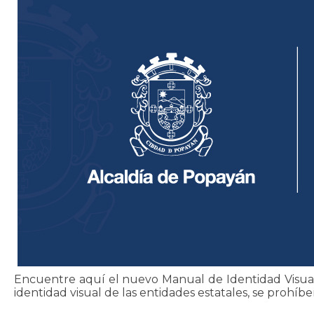
Encuentre aquí el nuevo Manual de Identidad Visual 
identidad visual de las entidades estatales, se prohíb